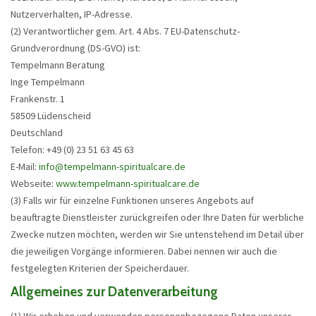
Nutzerverhalten, IP-Adresse.
(2) Verantwortlicher gem. Art. 4 Abs. 7 EU-Datenschutz-
Grundverordnung (DS-GVO) ist:
Tempelmann Beratung
Inge Tempelmann
Frankenstr. 1
58509 Lüdenscheid
Deutschland
Telefon: +49 (0) 23 51 63 45 63
E-Mail:
info@tempelmann-spiritualcare.de
Webseite:
www.tempelmann-spiritualcare.de
(3) Falls wir für einzelne Funktionen unseres Angebots auf
beauftragte Dienstleister zurückgreifen oder Ihre Daten für werbliche
Zwecke nutzen möchten, werden wir Sie untenstehend im Detail über
die jeweiligen Vorgänge informieren. Dabei nennen wir auch die
festgelegten Kriterien der Speicherdauer.
Allgemeines zur Datenverarbeitung
(1) Wir erheben und verwenden personenbezogene Daten unserer